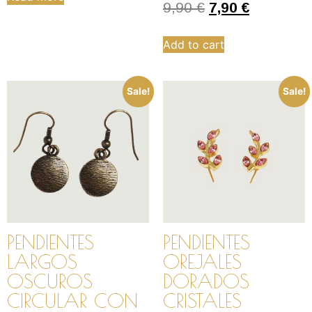
9,90
€
7,90
€
Add to cart
Sale!
Sale!
PENDIENTES
PENDIENTES
LARGOS
OREJALES
OSCUROS
DORADOS
CIRCULAR CON
CRISTALES