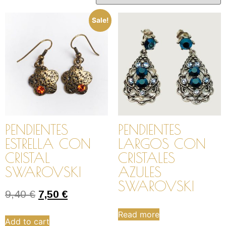
Sale!
PENDIENTES
PENDIENTES
ESTRELLA CON
LARGOS CON
CRISTAL
CRISTALES
SWAROVSKI
AZULES
SWAROVSKI
9,40
€
7,50
€
Read more
Add to cart