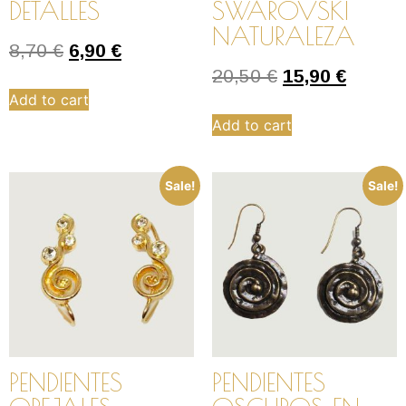
DETALLES
SWAROVSKI
NATURALEZA
8,70
€
6,90
€
20,50
€
15,90
€
Add to cart
Add to cart
Sale!
Sale!
PENDIENTES
PENDIENTES