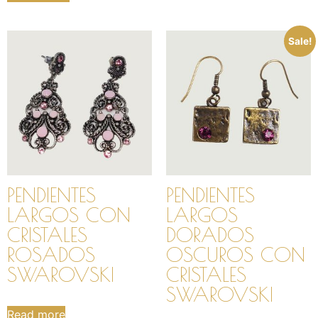
Sale!
PENDIENTES
PENDIENTES
LARGOS CON
LARGOS
CRISTALES
DORADOS
ROSADOS
OSCUROS CON
SWAROVSKI
CRISTALES
SWAROVSKI
Read more