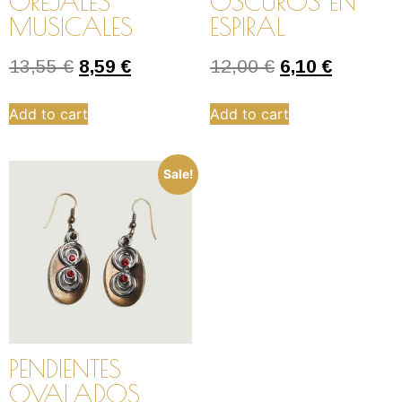
OREJALES
OSCUROS EN
MUSICALES
ESPIRAL
13,55
€
8,59
€
12,00
€
6,10
€
Add to cart
Add to cart
Sale!
PENDIENTES
OVALADOS