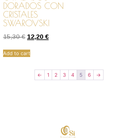
DORADOS CON
CRISTALES
SWAROVSKI
15,30
€
12,20
€
Add to cart
←
1
2
3
4
5
6
→